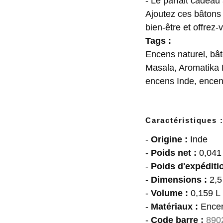
- Le parfait cadeau 
Ajoutez ces bâtons 
bien-être et offrez
Tags :
Encens naturel, bâ
Masala, Aromatika 
encens Inde, encen
Caractéristiques 
-
Origine :
Inde
-
Poids net :
0,041 
-
Poids d'expéditio
-
Dimensions :
2,5
-
Volume :
0,159 L
-
Matériaux :
Encen
-
Code barre :
890