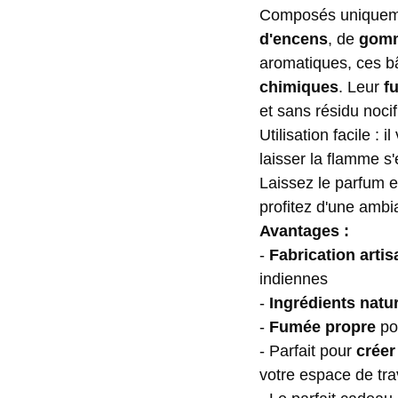
Composés unique
d'encens
, de
gom
aromatiques, ces b
chimiques
. Leur
f
et sans résidu nocif
Utilisation facile : 
laisser la flamme s
Laissez le parfum 
profitez d'une ambi
Avantages :
-
Fabrication artis
indiennes
-
Ingrédients natu
-
Fumée propre
po
- Parfait pour
créer
votre espace de tra