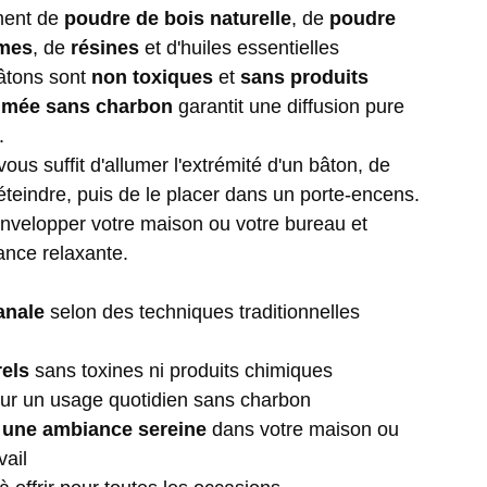
ment de
poudre de bois naturelle
, de
poudre
mes
, de
résines
et d'huiles essentielles
âtons sont
non toxiques
et
sans produits
umée sans charbon
garantit une diffusion pure
.
il vous suffit d'allumer l'extrémité d'un bâton, de
'éteindre, puis de le placer dans un porte-encens.
envelopper votre maison ou votre bureau et
ance relaxante.
anale
selon des techniques traditionnelles
rels
sans toxines ni produits chimiques
ur un usage quotidien sans charbon
 une ambiance sereine
dans votre maison ou
vail