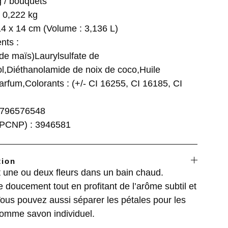
g / bouquets
: 0,222 kg
14 x 14 cm (Volume : 3,136 L)
nts :
de maïs)
Laurylsulfate de
l,Diéthanolamide de noix de coco,Huile
rfum,Colorants : (+/- CI 16255, CI 16185, CI
5796576548
 (PCNP) : 3946581
tion
 une ou deux fleurs dans un bain chaud.
 doucement tout en profitant de l’arôme subtil et
ous pouvez aussi séparer les pétales pour les
 comme savon individuel.