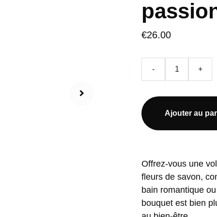
passio
€26.00
-
+
Ajouter au pan
Offrez-vous une vo
fleurs de savon, co
bain romantique ou
bouquet est bien pl
au bien-être.