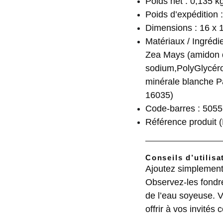
Poids net : 0,135 k
Poids d’expédition 
Dimensions : 16 x 
Matériaux / Ingrédie
Zea Mays (amidon 
sodium,PolyGlycéro
minérale blanche Pa
16035)
Code-barres : 505
Référence produit
Conseils d’utilisa
Ajoutez simplement
Observez-les fondre
de l’eau soyeuse. V
offrir à vos invités