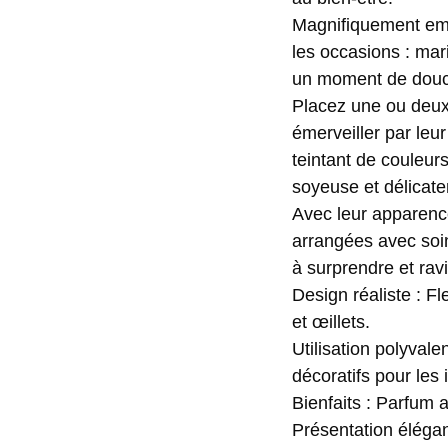
Magnifiquement emba
les occasions : mar
un moment de douc
Placez une ou deux
émerveiller par leur
teintant de couleur
soyeuse et délicat
Avec leur apparence
arrangées avec soin
à surprendre et ravi
Design réaliste : F
et œillets.
Utilisation polyval
décoratifs pour les i
Bienfaits : Parfum 
Présentation éléga